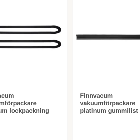
acum
Finnvacum
mförpackare
vakuumförpackare
num lockpackning
platinum gummilist