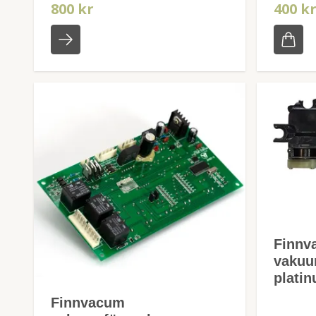
800 kr
400 k
Finnv
vakuu
plati
Finnvacum