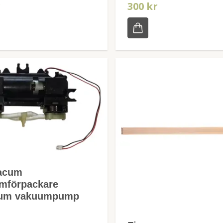
r
300 kr
acum
mförpackare
num vakuumpump