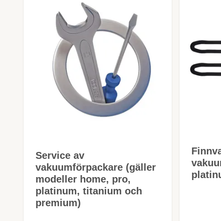
Finnv
Service av
vakuu
vakuumförpackare (gäller
plati
modeller home, pro,
platinum, titanium och
premium)