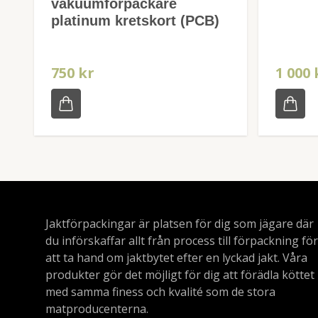
vakuumförpackare
platinum kretskort (PCB)
750 kr
1 000 
Jaktförpackingar är platsen för dig som jägare där
du införskaffar allt från process till förpackning för
att ta hand om jaktbytet efter en lyckad jakt. Våra
produkter gör det möjligt för dig att förädla köttet
med samma finess och kvalité som de stora
matproducenterna.