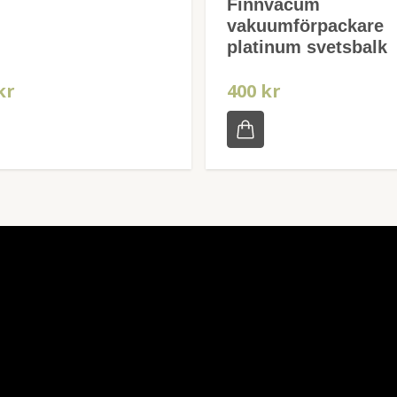
Finnvacum
vakuumförpackare
platinum svetsbalk
kr
400 kr