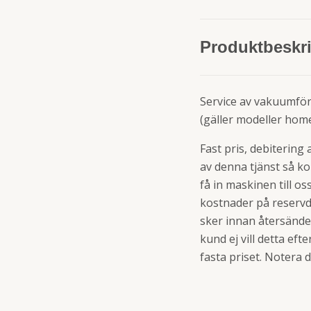
Produktbeskr
Service av vakuumför
(gäller modeller home
Fast pris, debitering
av denna tjänst så ko
få in maskinen till o
kostnader på reservde
sker innan återsändel
kund ej vill detta ef
fasta priset. Notera d