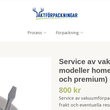
Process
Förpackning
Service av va
modeller home,
och premium)
800 kr
Service av vakuumförpac
frakt och eventuella re