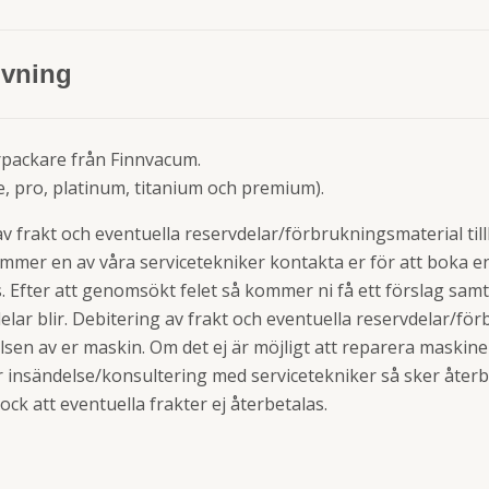
ivning
packare från Finnvacum.
, pro, platinum, titanium och premium).
 av frakt och eventuella reservdelar/förbrukningsmaterial t
mmer en av våra servicetekniker kontakta er för att boka en
ss. Efter att genomsökt felet så kommer ni få ett förslag sam
lar blir. Debitering av frakt och eventuella reservdelar/fö
sen av er maskin. Om det ej är möjligt att reparera maskine
ter insändelse/konsultering med servicetekniker så sker åter
ock att eventuella frakter ej återbetalas.