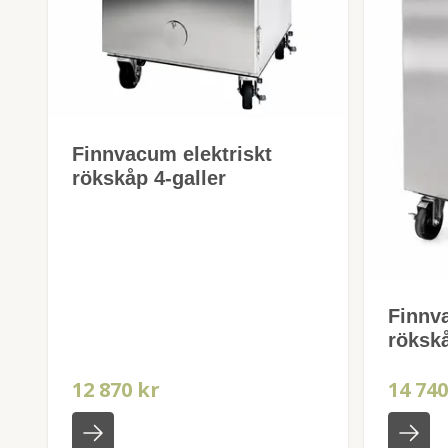
Finnvacum elektriskt
rökskåp 4-galler
Finnva
rökskå
12 870 kr
14 740