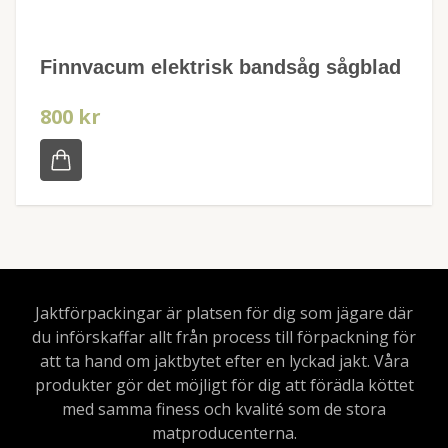
Finnvacum elektrisk bandsåg sågblad
800 kr
Jaktförpackingar är platsen för dig som jägare där
du införskaffar allt från process till förpackning för
att ta hand om jaktbytet efter en lyckad jakt. Våra
produkter gör det möjligt för dig att förädla köttet
med samma finess och kvalité som de stora
matproducenterna.