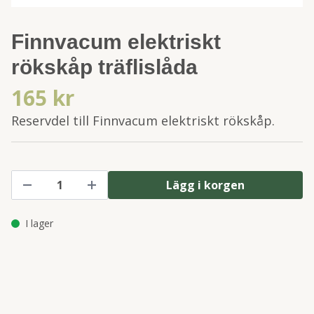
Finnvacum elektriskt
rökskåp träflislåda
165 kr
Reservdel till Finnvacum elektriskt rökskåp.
Lägg i korgen
I lager