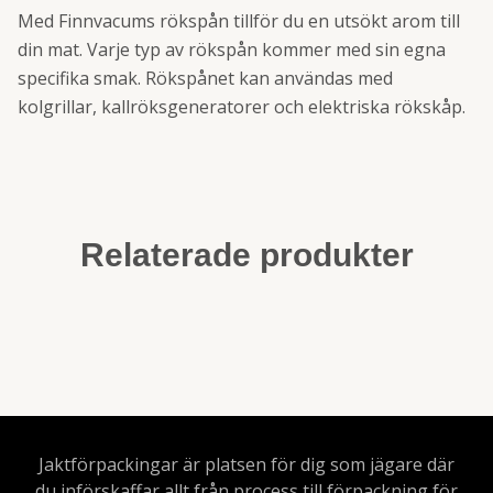
Med Finnvacums rökspån tillför du en utsökt arom till
din mat. Varje typ av rökspån kommer med sin egna
specifika smak. Rökspånet kan användas med
kolgrillar, kallröksgeneratorer och elektriska rökskåp.
Relaterade produkter
Jaktförpackingar är platsen för dig som jägare där
du införskaffar allt från process till förpackning för