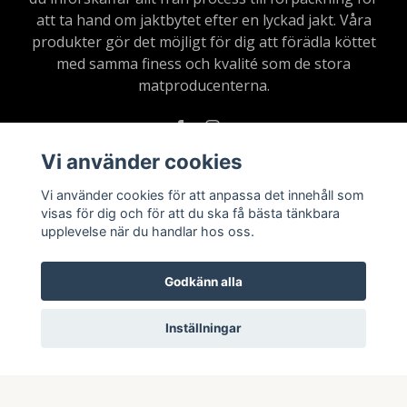
att ta hand om jaktbytet efter en lyckad jakt. Våra
produkter gör det möjligt för dig att förädla köttet
med samma finess och kvalité som de stora
matproducenterna.
Vi använder cookies
Vi använder cookies för att anpassa det innehåll som
Läs mer
visas för dig och för att du ska få bästa tänkbara
upplevelse när du handlar hos oss.
Köpvillkor
Kontakt
Godkänn alla
Inställningar