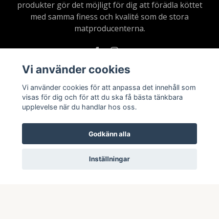
produkter gör det möjligt för dig att förädla köttet
med samma finess och kvalité som de stora
matproducenterna.
Vi använder cookies
Vi använder cookies för att anpassa det innehåll som
Läs mer
visas för dig och för att du ska få bästa tänkbara
upplevelse när du handlar hos oss.
Köpvillkor
Kontakt
Godkänn alla
Inställningar