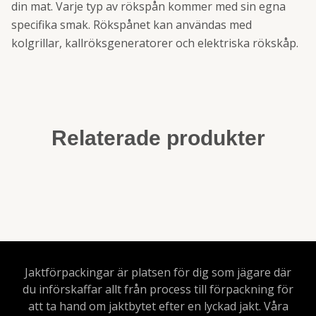
din mat. Varje typ av rökspån kommer med sin egna
specifika smak. Rökspånet kan användas med
kolgrillar, kallröksgeneratorer och elektriska rökskåp.
Relaterade produkter
Jaktförpackingar är platsen för dig som jägare där
du införskaffar allt från process till förpackning för
att ta hand om jaktbytet efter en lyckad jakt. Våra