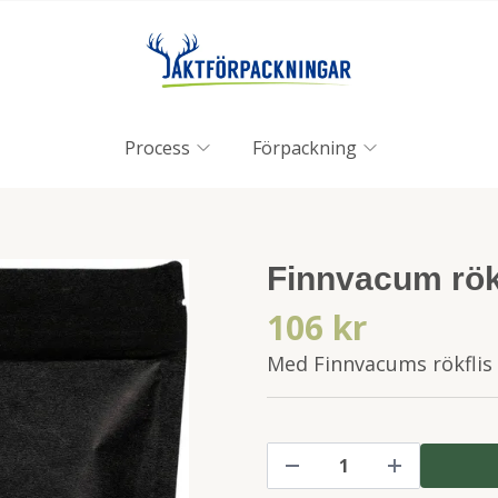
Process
Förpackning
Finnvacum rök
106 kr
Med Finnvacums rökflis t