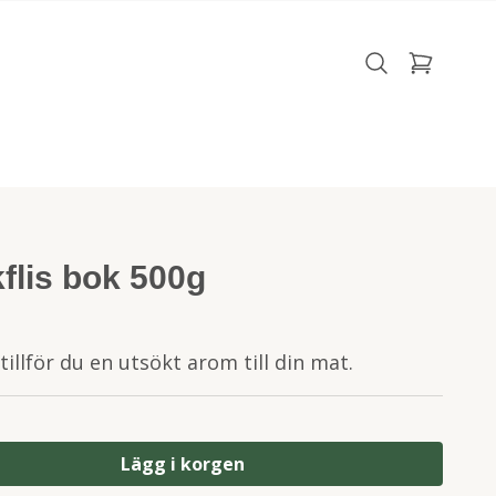
flis bok 500g
illför du en utsökt arom till din mat.
Lägg i korgen