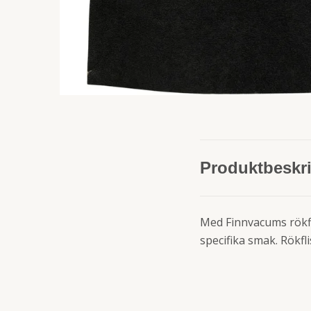
Produktbeskr
Med Finnvacums rökfli
specifika smak. Rökfl