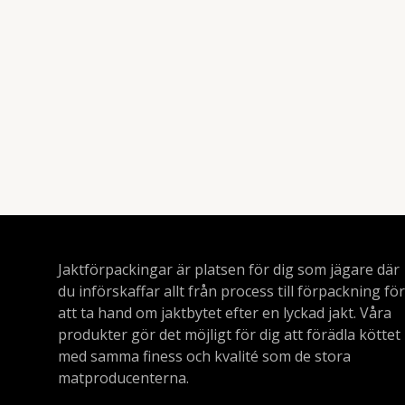
Jaktförpackingar är platsen för dig som jägare där
du införskaffar allt från process till förpackning för
att ta hand om jaktbytet efter en lyckad jakt. Våra
produkter gör det möjligt för dig att förädla köttet
med samma finess och kvalité som de stora
matproducenterna.