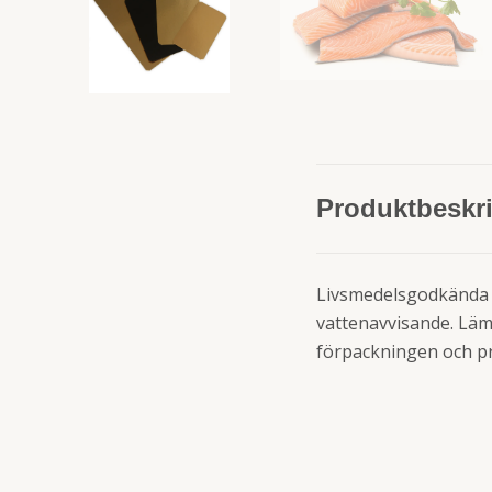
Produktbeskr
Livsmedelsgodkända la
vattenavvisande. Läm
förpackningen och pro