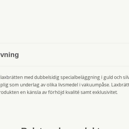
ivning
xbrätten med dubbelsidig specialbeläggning i guld och silver
plig som underlag av olika livsmedel i vakuumpåse. Laxbrät
dukten en känsla av förhöjd kvalité samt exklusivitet.